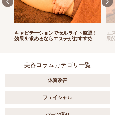
キャビテーションでセルライト撃退！
エ
効果を求めるならエステがおすすめ
果
美容コラムカテゴリ一覧
体質改善
フェイシャル
パーツ痩せ