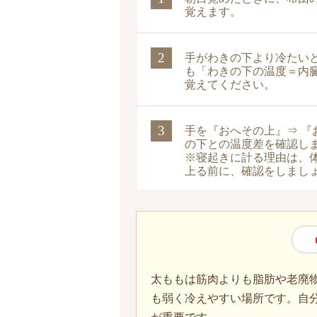
覚えます。
2
手がわきの下より冷たい
も「わきの下の温度＝内
覚えてください。
3
手を『おへその上』⇒ 『
の下との温度差を確認し
※寝起きに計る理由は、
上る前に、確認をしまし
太ももは筋肉よりも脂肪や老廃
も弱く冷えやすい場所です。自