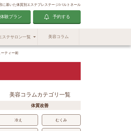
容に基いた体質別エステ
プレステージ/パルトネール
体験プラン
予約する
美容コラム
エステサロン一覧
ューティー術
美容コラムカテゴリ一覧
体質改善
冷え
むくみ